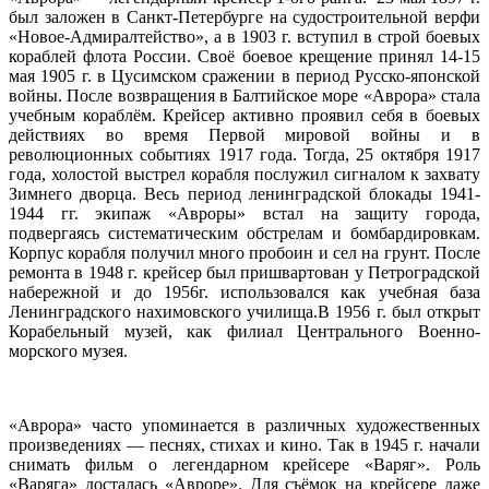
был заложен в Санкт-Петербурге на судостроительной верфи
«Новое-Адмиралтейство», а в 1903 г. вступил в строй боевых
кораблей флота России. Своё боевое крещение принял 14-15
мая 1905 г. в Цусимском сражении в период Русско-японской
войны. После возвращения в Балтийское море «Аврора» стала
учебным кораблём. Крейсер активно проявил себя в боевых
действиях во время Первой мировой войны и в
революционных событиях 1917 года. Тогда, 25 октября 1917
года, холостой выстрел корабля послужил сигналом к захвату
Зимнего дворца. Весь период ленинградской блокады 1941-
1944 гг. экипаж «Авроры» встал на защиту города,
подвергаясь систематическим обстрелам и бомбардировкам.
Корпус корабля получил много пробоин и сел на грунт. После
ремонта в 1948 г. крейсер был пришвартован у Петроградской
набережной и до 1956г. использовался как учебная база
Ленинградского нахимовского училища.В 1956 г. был открыт
Корабельный музей, как филиал Центрального Военно-
морского музея.
«Аврора» часто упоминается в различных художественных
произведениях — песнях, стихах и кино. Так в 1945 г. начали
снимать фильм о легендарном крейсере «Варяг». Роль
«Варяга» досталась «Авроре». Для съёмок на крейсере даже