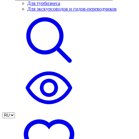
Для турбизнеса
Для экскурсоводов и гидов-переводчиков