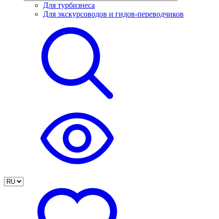
Для турбизнеса
Для экскурсоводов и гидов-переводчиков