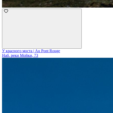
У красного моста | Au Pont Rouge
Наб. реки Мойки, 73