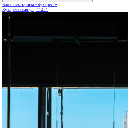
Бар с лекторием «Бухарест»
Бухарестская ул., 114к1