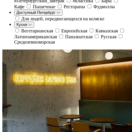
#Петербургский_завтрак
#классика
Бары
Кафе
Пышечные
Рестораны
Фудмоллы
Доступный Петербург
Для людей, передвигающихся на коляске
Кухня
Вегетарианская
Европейская
Кавказская
Латиноамериканская
Паназиатская
Русская
Средиземноморская