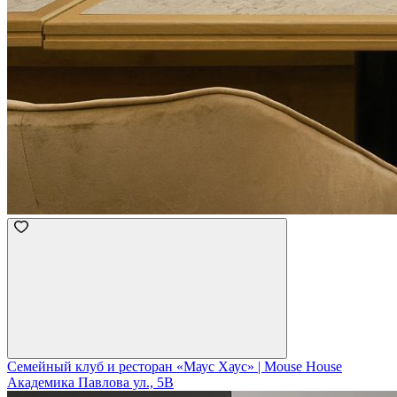
Cемейный клуб и ресторан «Маус Хаус» | Mouse House
Академика Павлова ул., 5В