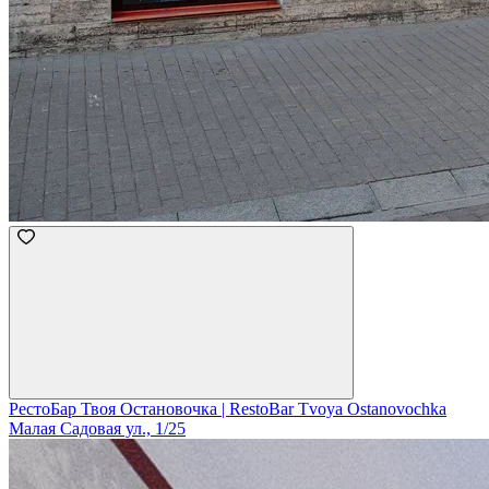
РестоБар Твоя Остановочка | RestoBar Tvoya Ostanovochka
Малая Садовая ул., 1/25