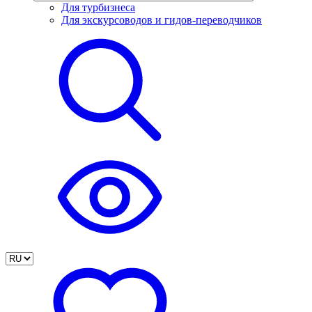
Для турбизнеса
Для экскурсоводов и гидов-переводчиков