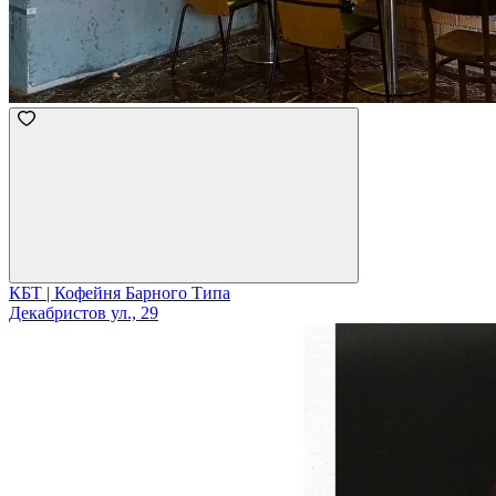
КБТ | Кофейня Барного Типа
Декабристов ул., 29