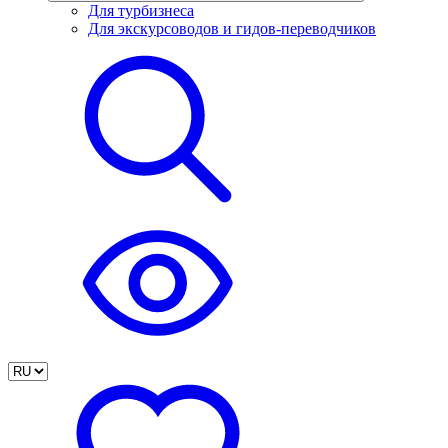
Для турбизнеса
Для экскурсоводов и гидов-переводчиков