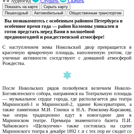
Аудиогид
Слушать
Скачать
Показать на карте
Скрыть карту
Пешеходный
Автомобильный
Общественным транспортом
Вы познакомитесь с особенным районом Петербурга в
особенное время года — район Коломны уникален и
готов предстать перед Вами в волшебной
предновогодней и рождественской атмосфере!
С наступлением зимы Никольский двор превращается в
красочную ярмарочную площадь, наполненную уютом, где
уличные активности соседствуют с домашней атмосферой
Рождества.
После Никольских рядов полюбуемся величием Николо-
Богоявленского собора, направимся на Театральную площадь
— музыкальное сердце города, где располагается два театра
Мариинский-1 и Мариинский-2, здание Консерватории, а
также памятники М.И. Глинки и Н.А. Римскому-Корсакову,
чьи оперы традиционно идут в новогодние дни в
Мариинском театре. Премьера знаменитого балета П.И.
Чайковского «Щелкунчик» также состоялась на сцене
Мариинского театра в декабре 1892 г. и с тех пор не сходит со