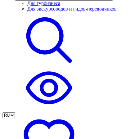
Для турбизнеса
Для экскурсоводов и гидов-переводчиков