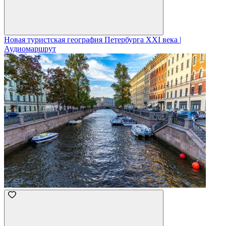
Новая туристская география Петербурга XXI века |
Аудиомаршрут