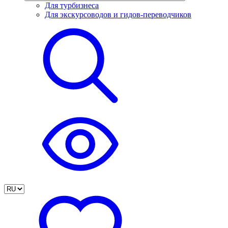
Для турбизнеса
Для экскурсоводов и гидов-переводчиков