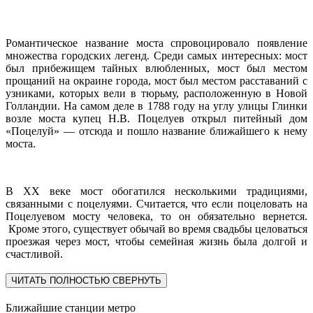
Романтическое название моста спровоцировало появление
множества городских легенд. Среди самых интересных: мост
был прибежищем тайных влюбленных, мост был местом
прощаний на окраине города, мост был местом расставаний с
узниками, которых вели в тюрьму, расположенную в Новой
Голландии. На самом деле в 1788 году на углу улицы Глинки
возле моста купец Н.В. Поцелуев открыл питейный дом
«Поцелуй» — отсюда и пошло название ближайшего к нему
моста.
В XX веке мост обогатился несколькими традициями,
связанными с поцелуями. Считается, что если поцеловать на
Поцелуевом мосту человека, то он обязательно вернется.
Кроме этого, существует обычай во время свадьбы целоваться
проезжая через мост, чтобы семейная жизнь была долгой и
счастливой.
ЧИТАТЬ ПОЛНОСТЬЮ
СВЕРНУТЬ
Ближайшие станции метро