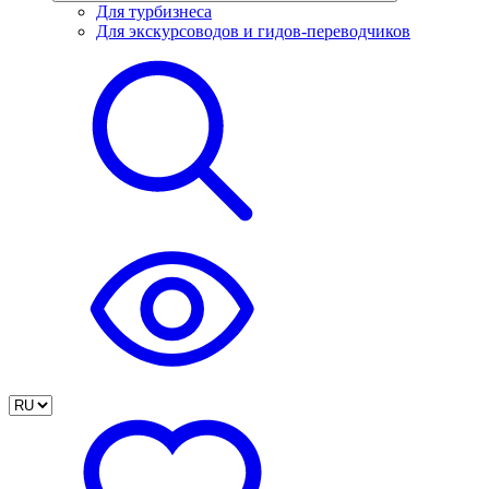
Для турбизнеса
Для экскурсоводов и гидов-переводчиков