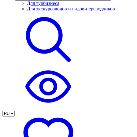
Для турбизнеса
Для экскурсоводов и гидов-переводчиков