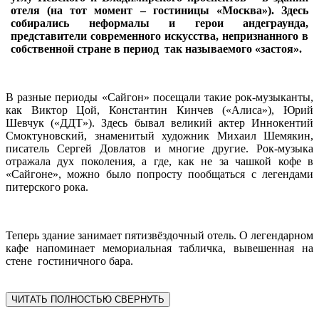
отеля (на тот момент – гостиницы «Москва»). Здесь
собирались неформалы и герои андеграунда,
представители современного искусства, непризнанного в
собственной стране в период так называемого «застоя».
В разные периоды «Сайгон» посещали такие рок-музыканты,
как Виктор Цой, Константин Кинчев («Алиса»), Юрий
Шевчук («ДДТ»). Здесь бывал великий актер Иннокентий
Смоктуновский, знаменитый художник Михаил Шемякин,
писатель Сергей Довлатов и многие другие. Рок-музыка
отражала дух поколения, а где, как не за чашкой кофе в
«Сайгоне», можно было попросту пообщаться с легендами
питерского рока.
Теперь здание занимает пятизвёздочный отель. О легендарном
кафе напоминает мемориальная табличка, вывешенная на
стене гостиничного бара.
ЧИТАТЬ ПОЛНОСТЬЮ
СВЕРНУТЬ