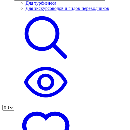
Для турбизнеса
Для экскурсоводов и гидов-переводчиков