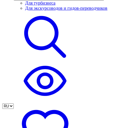
Для турбизнеса
Для экскурсоводов и гидов-переводчиков