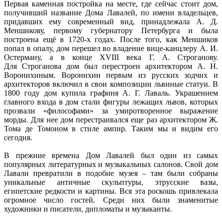
Первая каменная постройка на месте, где сейчас стоит дом,
получивший название Дома Лавалей, по имени владельцев,
придавших ему современный вид, принадлежала А. Д.
Меншикову, первому губернатору Петербурга и была
построена ещё в 1720-х годах. После того, как Меншиков
попал в опалу, дом перешел во владение вице-канцлеру А. И.
Остерману, а в конце XVIII века Г. А. Строганову.
Для Строганова дом был перестроен архитектором А. Н.
Воронихиным. Воронихин первым из русских зодчих и
архитекторов включил в свои композиции львиные статуи. В
1800 году дом купила графиня А. Г. Лаваль. Украшением
главного входа в дом стали фигуры лежащих львов, которых
прозвали «философами» за умиротворенное выражение
морды. Для нее дом перестраивался еще раз архитектором Ж.
Тома де Томоном в стиле ампир. Таким мы и видим его
сегодня.
В прежние времена Дом Лавалей был один из самых
популярных литературных и музыкальных салонов. Свой дом
Лавали превратили в подобие музея – там были собраны
уникальные античные скульптуры, этрусские вазы,
египетские редкости и картины. Вся эта роскошь привлекала
огромное число гостей. Среди них были знаменитые
художники и писатели, дипломаты и музыканты.