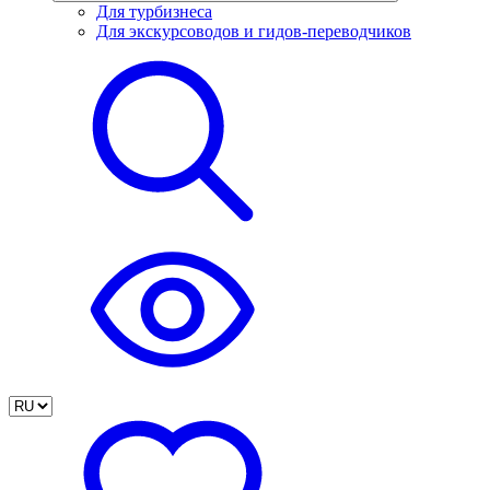
Для турбизнеса
Для экскурсоводов и гидов-переводчиков