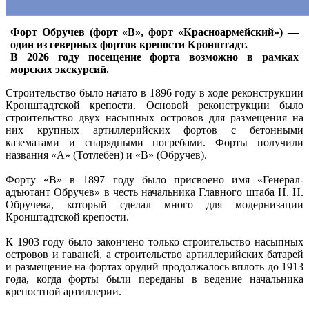
Форт Обручев (форт «B», форт «Красноармейский») —
один из северных фортов крепости Кронштадт.
В 2026 году посещение форта возможно в рамках
морских экскурсий.
Строительство было начато в 1896 году в ходе реконструкции
Кронштадтской крепости. Основой реконструкции было
строительство двух насыпных островов для размещения на
них крупных артиллерийских фортов с бетонными
казематами и снарядными погребами. Форты получили
названия «А» (Тотлебен) и «В» (Обручев).
Форту «В» в 1897 году было присвоено имя «Генерал-
адъютант Обручев» в честь начальника Главного штаба Н. Н.
Обручева, который сделал много для модернизации
Кронштадтской крепости.
К 1903 году было закончено только строительство насыпных
островов и гаваней, а строительство артиллерийских батарей
и размещение на фортах орудий продолжалось вплоть до 1913
года, когда форты были переданы в ведение начальника
крепостной артиллерии.