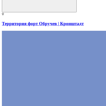
Территория форт Обручев | Кронштадт