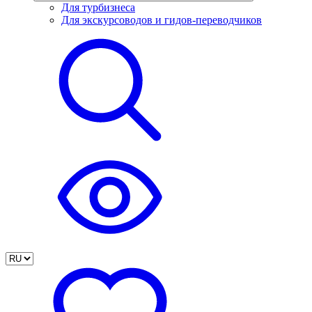
Для турбизнеса
Для экскурсоводов и гидов-переводчиков