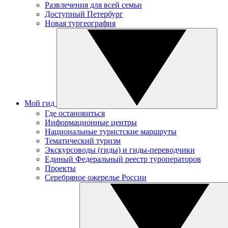
Развлечения для всей семьи
Доступный Петербург
Новая тургеография
Мой гид
Где остановиться
Информационные центры
Национальные туристские маршруты
Тематический туризм
Экскурсоводы (гиды) и гиды-переводчики
Единый Федеральный реестр туроператоров
Проекты
Серебряное ожерелье России