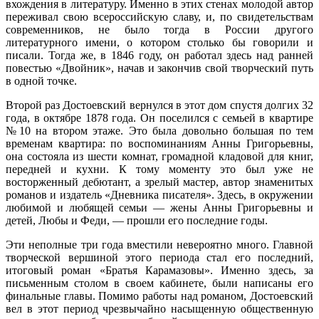
вхождения в литературу. Именно в этих стенах молодой автор
переживал свою всероссийскую славу, и, по свидетельствам
современников, не было тогда в России другого
литературного имени, о котором столько бы говорили и
писали. Тогда же, в 1846 году, он работал здесь над ранней
повестью «Двойник», начав и закончив свой творческий путь
в одной точке.
Второй раз Достоевский вернулся в этот дом спустя долгих 32
года, в октябре 1878 года. Он поселился с семьей в квартире
№10 на втором этаже. Это была довольно большая по тем
временам квартира: по воспоминаниям Анны Григорьевны,
она состояла из шести комнат, громадной кладовой для книг,
передней и кухни. К тому моменту это был уже не
восторженный дебютант, а зрелый мастер, автор знаменитых
романов и издатель «Дневника писателя». Здесь, в окружении
любимой и любящей семьи — жены Анны Григорьевны и
детей, Любы и Феди, — прошли его последние годы.
Эти неполные три года вместили невероятно много. Главной
творческой вершиной этого периода стал его последний,
итоговый роман «Братья Карамазовы». Именно здесь, за
письменным столом в своем кабинете, были написаны его
финальные главы. Помимо работы над романом, Достоевский
вел в этот период чрезвычайно насыщенную общественную