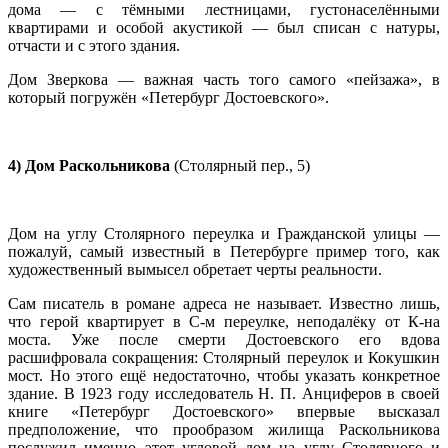
дома — с тёмными лестницами, густонаселёнными
квартирами и особой акустикой — был списан с натуры,
отчасти и с этого здания.
Дом Зверкова — важная часть того самого «пейзажа», в
который погружён «Петербург Достоевского».
4) Дом Раскольникова
(Столярный пер., 5)
Дом на углу Столярного переулка и Гражданской улицы —
пожалуй, самый известный в Петербурге пример того, как
художественный вымысел обретает черты реальности.
Сам писатель в романе адреса не называет. Известно лишь,
что герой квартирует в С-м переулке, неподалёку от К-на
моста. Уже после смерти Достоевского его вдова
расшифровала сокращения: Столярный переулок и Кокушкин
мост. Но этого ещё недостаточно, чтобы указать конкретное
здание. В 1923 году исследователь Н. П. Анциферов в своей
книге «Петербург Достоевского» впервые высказал
предположение, что прообразом жилища Раскольникова
послужил именно этот угловой дом на углу Столярного и