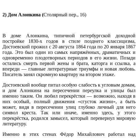
2) Дом Алонкина (
Столярный пер., 16)
В доме Алонкина, типичной петербургской доходной
постройке 1830-х годов в стиле позднего классицизма,
Достоевский прожил с 20 августа 1864 года по 20 января 1867
года. Это был один из самых напряжённых, драматичных и
одновременно плодотворных периодов в его жизни. Позади
остались смерть первой жены и брата, каторга и ссылка, а
впереди — главные литературные триумфы и новая любовь.
Писатель занял скромную квартиру на втором этаже.
Достоевский вообще питал особую слабость к угловым домам,
и дом Алонкина на пересечении переулка и улицы был
именно таким. Он любил перекрёстки — возможно, находя в
них особый, полный движения «сгусток жизни», а быть
может, видя в пересечении улиц глубоко личный для него
символ креста. Так или иначе, именно здесь, у этого
перекрёстка, родился замысел, который перевернул мировую
литературу.
Именно в этих стенах Фёдор Михайлович работал над