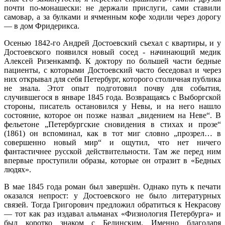
почти по‑монашески: не держали прислуги, сами ставили
самовар, а за булками и ячменным кофе ходили через дорогу
— в дом Фридерикса.
Осенью 1842‑го Андрей Достоевский съехал с квартиры, и у
Достоевского появился новый сосед - начинающий медик
Алексей Ризенкампф. К доктору по большей части бедные
пациенты, с которыми Достоевский часто беседовал и через
них открывал для себя Петербург, которого столичная публика
не знала. Этот опыт подготовил почву для события,
случившегося в январе 1845 года. Возвращаясь с Выборгской
стороны, писатель остановился у Невы, и на него нашло
состояние, которое он позже назвал „видением на Неве“. В
фельетоне „Петербургские сновидения в стихах и прозе“
(1861) он вспоминал, как в тот миг словно „прозрел… в
совершенно новый мир“ и ощутил, что нет ничего
фантастичнее русской действительности. Там же перед ним
впервые проступили образы, которые он отразит в «Бедных
людях».
В мае 1845 года роман был завершён. Однако путь к печати
оказался непрост: у Достоевского не было литературных
связей. Тогда Григорович предложил обратиться к Некрасову
— тот как раз издавал альманах «Физиология Петербурга» и
был коротко знаком с Белинским. Именно благодаря