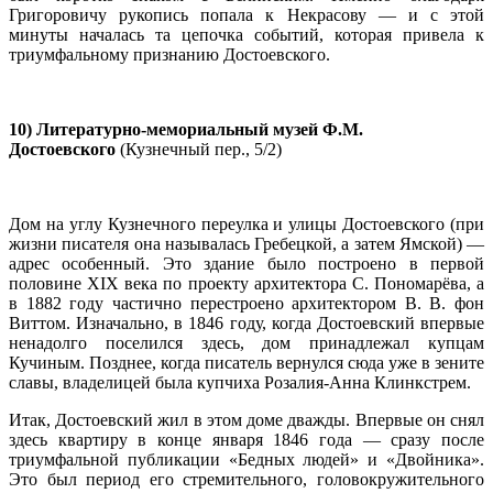
Григоровичу рукопись попала к Некрасову — и с этой
минуты началась та цепочка событий, которая привела к
триумфальному признанию Достоевского.
10) Литературно-мемориальный музей Ф.М.
Достоевского
(Кузнечный пер., 5/2)
Дом на углу Кузнечного переулка и улицы Достоевского (при
жизни писателя она называлась Гребецкой, а затем Ямской) —
адрес особенный. Это здание было построено в первой
половине XIX века по проекту архитектора С. Пономарёва, а
в 1882 году частично перестроено архитектором В. В. фон
Виттом. Изначально, в 1846 году, когда Достоевский впервые
ненадолго поселился здесь, дом принадлежал купцам
Кучиным. Позднее, когда писатель вернулся сюда уже в зените
славы, владелицей была купчиха Розалия-Анна Клинкстрем.
Итак, Достоевский жил в этом доме дважды. Впервые он снял
здесь квартиру в конце января 1846 года — сразу после
триумфальной публикации «Бедных людей» и «Двойника».
Это был период его стремительного, головокружительного