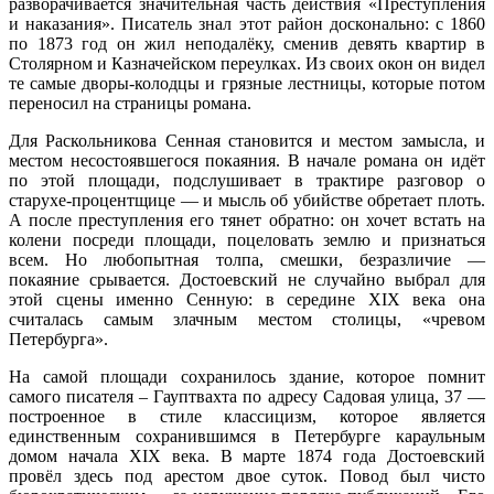
разворачивается значительная часть действия «Преступления
и наказания». Писатель знал этот район досконально: с 1860
по 1873 год он жил неподалёку, сменив девять квартир в
Столярном и Казначейском переулках. Из своих окон он видел
те самые дворы-колодцы и грязные лестницы, которые потом
переносил на страницы романа.
Для Раскольникова Сенная становится и местом замысла, и
местом несостоявшегося покаяния. В начале романа он идёт
по этой площади, подслушивает в трактире разговор о
старухе-процентщице — и мысль об убийстве обретает плоть.
А после преступления его тянет обратно: он хочет встать на
колени посреди площади, поцеловать землю и признаться
всем. Но любопытная толпа, смешки, безразличие —
покаяние срывается. Достоевский не случайно выбрал для
этой сцены именно Сенную: в середине XIX века она
считалась самым злачным местом столицы, «чревом
Петербурга».
На самой площади сохранилось здание, которое помнит
самого писателя – Гауптвахта по адресу Садовая улица, 37 —
построенное в стиле классицизм, которое является
единственным сохранившимся в Петербурге караульным
домом начала XIX века. В марте 1874 года Достоевский
провёл здесь под арестом двое суток. Повод был чисто