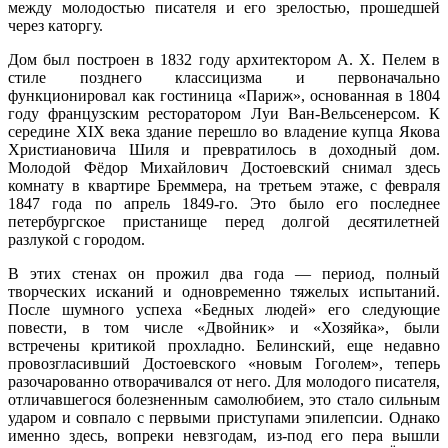
между молодостью писателя и его зрелостью, прошедшей
через каторгу.
Дом был построен в 1832 году архитектором А. Х. Пелем в
стиле позднего классицизма и первоначально
функционировал как гостиница «Париж», основанная в 1804
году французским ресторатором Луи Ван-Вельсенерсом. К
середине XIX века здание перешло во владение купца Якова
Христиановича Шиля и превратилось в доходный дом.
Молодой Фёдор Михайлович Достоевский снимал здесь
комнату в квартире Бреммера, на третьем этаже, с февраля
1847 года по апрель 1849-го. Это было его последнее
петербургское пристанище перед долгой десятилетней
разлукой с городом.
В этих стенах он прожил два года — период, полный
творческих исканий и одновременно тяжелых испытаний.
После шумного успеха «Бедных людей» его следующие
повести, в том числе «Двойник» и «Хозяйка», были
встречены критикой прохладно. Белинский, еще недавно
провозгласивший Достоевского «новым Гоголем», теперь
разочарованно отворачивался от него. Для молодого писателя,
отличавшегося болезненным самолюбием, это стало сильным
ударом и совпало с первыми приступами эпилепсии. Однако
именно здесь, вопреки невзгодам, из-под его пера вышли