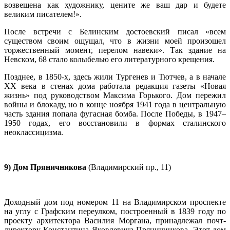
возвещена как художнику, цените же ваш дар и будете
великим писателем!».
После встречи с Белинским достоевский писал «всем
существом своим ощущал, что в жизни моей произошел
торжественный момент, перелом навеки». Так здание на
Невском, 68 стало колыбелью его литературного крещения.
Позднее, в 1850-х, здесь жили Тургенев и Тютчев, а в начале
XX века в стенах дома работала редакция газеты «Новая
жизнь» под руководством Максима Горького. Дом пережил
войны и блокаду, но в конце ноября 1941 года в центральную
часть здания попала фугасная бомба. После Победы, в 1947–
1950 годах, его восстановили в формах сталинского
неоклассицизма.
9) Дом Пряничникова
(Владимирский пр., 11)
Доходный дом под номером 11 на Владимирском проспекте
на углу с Графским переулком, построенный в 1839 году по
проекту архитектора Василия Моргана, принадлежал почт-
директору Константина Яковлевича Пряничникова. Этот дом