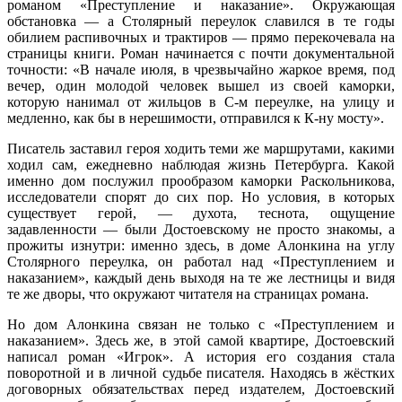
романом «Преступление и наказание». Окружающая
обстановка — а Столярный переулок славился в те годы
обилием распивочных и трактиров — прямо перекочевала на
страницы книги. Роман начинается с почти документальной
точности: «В начале июля, в чрезвычайно жаркое время, под
вечер, один молодой человек вышел из своей каморки,
которую нанимал от жильцов в С-м переулке, на улицу и
медленно, как бы в нерешимости, отправился к К-ну мосту».
Писатель заставил героя ходить теми же маршрутами, какими
ходил сам, ежедневно наблюдая жизнь Петербурга. Какой
именно дом послужил прообразом каморки Раскольникова,
исследователи спорят до сих пор. Но условия, в которых
существует герой, — духота, теснота, ощущение
задавленности — были Достоевскому не просто знакомы, а
прожиты изнутри: именно здесь, в доме Алонкина на углу
Столярного переулка, он работал над «Преступлением и
наказанием», каждый день выходя на те же лестницы и видя
те же дворы, что окружают читателя на страницах романа.
Но дом Алонкина связан не только с «Преступлением и
наказанием». Здесь же, в этой самой квартире, Достоевский
написал роман «Игрок». А история его создания стала
поворотной и в личной судьбе писателя. Находясь в жёстких
договорных обязательствах перед издателем, Достоевский