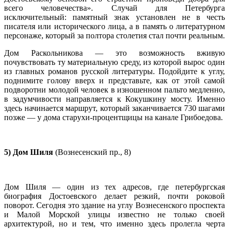
всего человечества». Случай для Петербурга
исключительный: памятный знак установлен не в честь
писателя или исторического лица, а в память о литературном
персонаже, который за полтора столетия стал почти реальным.
Дом Раскольникова — это возможность вживую
почувствовать ту материальную среду, из которой вырос один
из главных романов русской литературы. Подойдите к углу,
поднимите голову вверх и представьте, как от этой самой
подворотни молодой человек в изношенном пальто медленно,
в задумчивости направляется к Кокушкину мосту. Именно
здесь начинается маршрут, который заканчивается 730 шагами
позже — у дома старухи-процентщицы на канале Грибоедова.
5) Дом Шиля
(Вознесенский пр., 8)
Дом Шиля — один из тех адресов, где петербургская
биография Достоевского делает резкий, почти роковой
поворот. Сегодня это здание на углу Вознесенского проспекта
и Малой Морской улицы известно не только своей
архитектурой, но и тем, что именно здесь пролегла черта