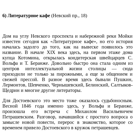
6) Литературное кафе
(Невский пр., 18)
Дом на углу Невского проспекта и набережной реки Мойки
известен сегодня как «Литературное кафе», но его история
началась задолго до того, как на вывеске появилось это
название. В начале XIX века здесь, на первом этаже дома
купца Котомина, открылась кондитерская швейцарцев С.
Вольфа и Т. Беранже. Довольно быстро она стала одним из
центров интеллектуальной жизни столицы — сюда
приходили не только за пирожными, а еще за общением и
свежей прессой. В разное время здесь бывали Пушкин,
Лермонтов, Шевченко, Чернышевский, Белинский, Салтыков-
Щедрин и многие другие литераторы.
Для Достоевского это место тоже оказалось судьбоносным.
Весной 1846 года именно здесь, у Вольфа и Беранже,
произошла его встреча с Михаилом Васильевичем
Петрашевским. Разговор, начавшийся с простого вопроса о
замысле новой повести, перерос в знакомство, которое со
временем привело Достоевского в кружок петрашевцев.