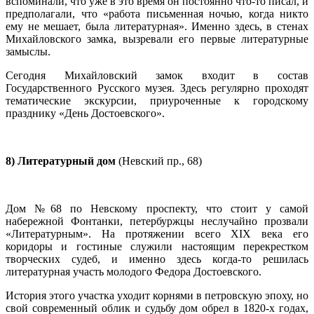
вспоминали, что уже в это время он постоянно что-то писал, и
предполагали, что «работа письменная ночью, когда никто
ему не мешает, была литературная». Именно здесь, в стенах
Михайловского замка, вызревали его первые литературные
замыслы.
Сегодня Михайловский замок входит в состав
Государственного Русского музея. Здесь регулярно проходят
тематические экскурсии, приуроченные к городскому
празднику «День Достоевского».
8) Литературный дом
(Невский пр., 68)
Дом №68 по Невскому проспекту, что стоит у самой
набережной Фонтанки, петербуржцы неслучайно прозвали
«Литературным». На протяжении всего XIX века его
коридоры и гостиные служили настоящим перекрестком
творческих судеб, и именно здесь когда-то решилась
литературная участь молодого Федора Достоевского.
История этого участка уходит корнями в петровскую эпоху, но
свой современный облик и судьбу дом обрел в 1820-х годах,