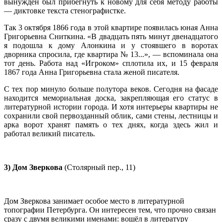
вынужден был прибегнуть к новому для себя методу работы
— диктовке текста стенографистке.
Так 3 октября 1866 года в этой квартире появилась юная Анна
Григорьевна Сниткина. «В двадцать пять минут двенадцатого
я подошла к дому Алонкина и у стоявшего в воротах
дворника спросила, где квартира № 13...», — вспоминала она
тот день. Работа над «Игроком» сплотила их, и 15 февраля
1867 года Анна Григорьевна стала женой писателя.
С тех пор минуло больше полутора веков. Сегодня на фасаде
находится мемориальная доска, закрепляющая его статус в
литературной истории города. И хотя интерьеры квартиры не
сохранили свой первозданный облик, сами стены, лестницы и
арка ворот хранят память о тех днях, когда здесь жил и
работал великий писатель.
3) Дом Зверкова
(Столярный пер., 11)
Дом Зверкова занимает особое место в литературной
топографии Петербурга. Он интересен тем, что прочно связан
сразу с двумя великими именами: вошёл в литературу