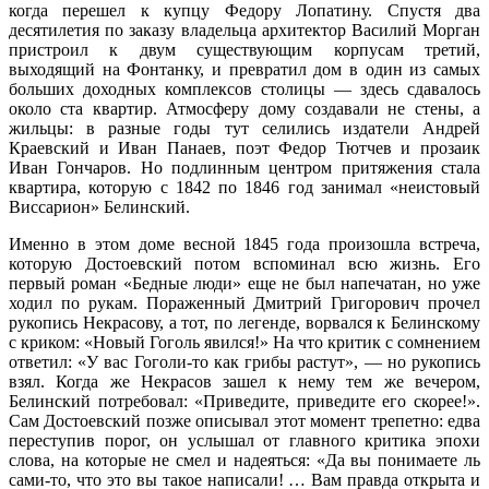
когда перешел к купцу Федору Лопатину. Спустя два
десятилетия по заказу владельца архитектор Василий Морган
пристроил к двум существующим корпусам третий,
выходящий на Фонтанку, и превратил дом в один из самых
больших доходных комплексов столицы — здесь сдавалось
около ста квартир. Атмосферу дому создавали не стены, а
жильцы: в разные годы тут селились издатели Андрей
Краевский и Иван Панаев, поэт Федор Тютчев и прозаик
Иван Гончаров. Но подлинным центром притяжения стала
квартира, которую с 1842 по 1846 год занимал «неистовый
Виссарион» Белинский.
Именно в этом доме весной 1845 года произошла встреча,
которую Достоевский потом вспоминал всю жизнь. Его
первый роман «Бедные люди» еще не был напечатан, но уже
ходил по рукам. Пораженный Дмитрий Григорович прочел
рукопись Некрасову, а тот, по легенде, ворвался к Белинскому
с криком: «Новый Гоголь явился!» На что критик с сомнением
ответил: «У вас Гоголи-то как грибы растут», — но рукопись
взял. Когда же Некрасов зашел к нему тем же вечером,
Белинский потребовал: «Приведите, приведите его скорее!».
Сам Достоевский позже описывал этот момент трепетно: едва
переступив порог, он услышал от главного критика эпохи
слова, на которые не смел и надеяться: «Да вы понимаете ль
сами-то, что это вы такое написали! … Вам правда открыта и