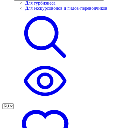
Для турбизнеса
Для экскурсоводов и гидов-переводчиков