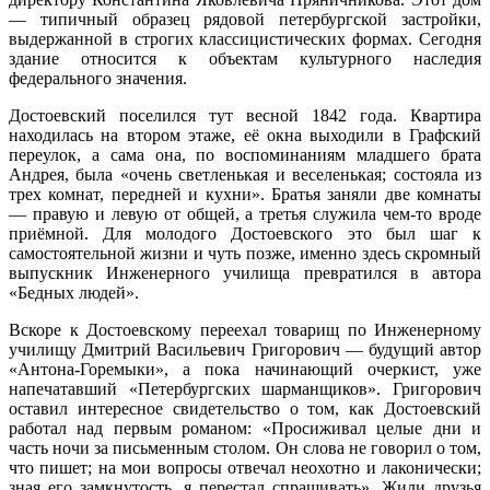
— типичный образец рядовой петербургской застройки,
выдержанной в строгих классицистических формах. Сегодня
здание относится к объектам культурного наследия
федерального значения.
Достоевский поселился тут весной 1842 года. Квартира
находилась на втором этаже, её окна выходили в Графский
переулок, а сама она, по воспоминаниям младшего брата
Андрея, была «очень светленькая и веселенькая; состояла из
трех комнат, передней и кухни». Братья заняли две комнаты
— правую и левую от общей, а третья служила чем‑то вроде
приёмной. Для молодого Достоевского это был шаг к
самостоятельной жизни и чуть позже, именно здесь скромный
выпускник Инженерного училища превратился в автора
«Бедных людей».
Вскоре к Достоевскому переехал товарищ по Инженерному
училищу Дмитрий Васильевич Григорович — будущий автор
«Антона-Горемыки», а пока начинающий очеркист, уже
напечатавший «Петербургских шарманщиков». Григорович
оставил интересное свидетельство о том, как Достоевский
работал над первым романом: «Просиживал целые дни и
часть ночи за письменным столом. Он слова не говорил о том,
что пишет; на мои вопросы отвечал неохотно и лаконически;
зная его замкнутость, я перестал спрашивать». Жили друзья