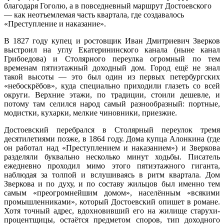
благодаря Гоголю, а в повседневный маршрут Достоевского
— как неотъемлемая часть квартала, где создавалось
«Преступление и наказание».
В 1827 году купец и ростовщик Иван Дмитриевич Зверков
выстроил на углу Екатерининского канала (ныне канал
Грибоедова) и Столярного переулка огромный по тем
временам пятиэтажный доходный дом. Город ещё не знал
такой высоты — это был один из первых петербургских
«небоскрёбов», куда специально приходили глазеть со всей
округи. Верхние этажи, по традиции, стоили дешевле, и
потому там селился народ самый разнообразный: портные,
модистки, кухарки, мелкие чиновники, приезжие.
Достоевский перебрался в Столярный переулок тремя
десятилетиями позже, в 1864 году. Дома купца Алонкина (где
он работал над «Преступлением и наказанием») и Зверкова
разделяли буквально несколько минут ходьбы. Писатель
ежедневно проходил мимо этого пятиэтажного гиганта,
наблюдая за толпой и вслушиваясь в ритм квартала. Дом
Зверкова и по духу, и по составу жильцов был именно тем
самым «преогромнейшим домом», населённым «всякими
промышленниками», который Достоевский опишет в романе.
Хотя точный адрес, вдохновивший его на жилище старухи-
процентщицы, остаётся предметом споров, тип доходного