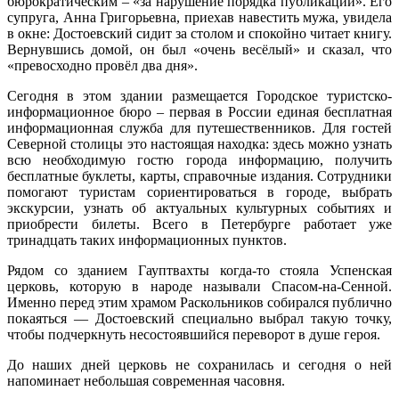
бюрократическим – «за нарушение порядка публикаций». Его
супруга, Анна Григорьевна, приехав навестить мужа, увидела
в окне: Достоевский сидит за столом и спокойно читает книгу.
Вернувшись домой, он был «очень весёлый» и сказал, что
«превосходно провёл два дня».
Сегодня в этом здании размещается Городское туристско-
информационное бюро – первая в России единая бесплатная
информационная служба для путешественников. Для гостей
Северной столицы это настоящая находка: здесь можно узнать
всю необходимую гостю города информацию, получить
бесплатные буклеты, карты, справочные издания. Сотрудники
помогают туристам сориентироваться в городе, выбрать
экскурсии, узнать об актуальных культурных событиях и
приобрести билеты. Всего в Петербурге работает уже
тринадцать таких информационных пунктов.
Рядом со зданием Гауптвахты когда-то стояла Успенская
церковь, которую в народе называли Спасом-на-Сенной.
Именно перед этим храмом Раскольников собирался публично
покаяться — Достоевский специально выбрал такую точку,
чтобы подчеркнуть несостоявшийся переворот в душе героя.
До наших дней церковь не сохранилась и сегодня о ней
напоминает небольшая современная часовня.