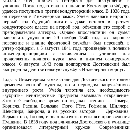
Михаила отец привёз в Петербург для поступления в
училище. После подготовки в пансионе Костомарова Фёдору
удалось поступить в третий кондукторский класс. В 1838 года
он переехал в Инженерный замок. Учёба давалась непросто:
первый год будущий писатель даже остался в третьем
кондукторском классе на второй год, объяснив это ссорой с
преподавателем алгебры. Однако впоследствии он сумел
наверстать упущенное: 29 ноября 1840 года «за хорошее
поведение и знание фронтовой службы» был переведён в
унтер-офицеры, а 5 августа 1841 года произведён в полевые
инженер-прапорщики с оставлением в училище для
продолжения полного курса наук в нижнем офицерском
классе. 6 августа 1843 года подпоручик Достоевский был
выпущен на действительную службу в Инженерный корпус.
Годы в Инженерном замке стали для Достоевского не только
временем военной муштры, но и периодом напряжённого
внутреннего роста. Учёба тяготила его, необходимость
«зубрить» неинтересные предметы вызывала отвращение.
Зато всё свободное время он отдавал чтению — Гомера,
Корнеля, Расина, Бальзака, Гюго, Гёте, Гофмана, Шиллера,
Шекспира, Байрона, а из русских авторов — Державина,
Лермонтова, Гоголя, и знал наизусть почти все произведения
Пушкина. В 1838 году под влиянием Достоевского в училище
организовался литературный кружок. Современники