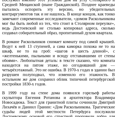
Средней Мещанской (ныне Гражданской). Позднее краеведы
пытались оспорить эту версию, но убедительных
контраргументов так и не нашлось. В конце концов, как тонко
замечают современные исследователи, «домом Раскольникова
мог бы быть любой из тех, что стоит в Столярном переулке»,
ведь Достоевский не столько копировал адреса, сколько
создавал собирательный образ, пропитанный духом квартала.
В романе Раскольников снимает комнату под самой крышей.
Ведут к ней 13 ступеней, а сама каморка похожа не то на
шкаф, не то на гроб: «шагов в шесть длиной», с
«желтенькими, пыльными и всюду отстававшими от стены
обоями». Любопытная деталь: в тексте сказано, что комната
находится на пятом этаже, но сегодняшний дом —
четырёхэтажный. Это не ошибка. В 1970-х годах в здании был
разрушен полуподвал, что изменило его этажность. В
остальном же дом сохранил облик типичной петербургской
постройки 1830-х годов.
В 1999 году на стене дома появился горельеф работы
скульптора Евгения Ротанова и архитектора Владимира
Новосадюка. Текст для гранитной плиты сочинили Дмитрий
Лихачёв и Даниил Гранин: «Дом Раскольникова. Трагические
судьбы людей этой местности Петербурга послужили
Достоевскому основой его страстной проповеди добра для