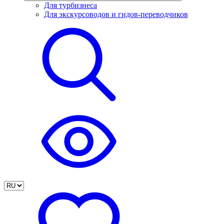
Для турбизнеса
Для экскурсоводов и гидов-переводчиков