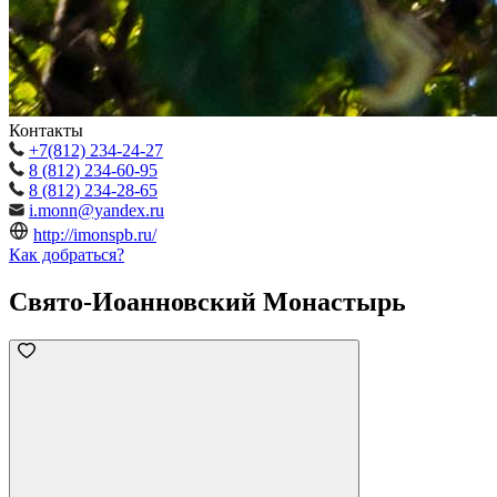
Контакты
+7(812) 234-24-27
8 (812) 234-60-95
8 (812) 234-28-65
i.monn@yandex.ru
http://imonspb.ru/
Как добраться?
Свято-Иоанновский Монастырь