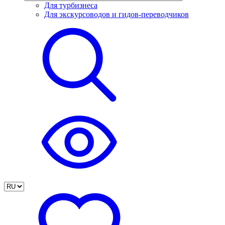
Для турбизнеса
Для экскурсоводов и гидов-переводчиков