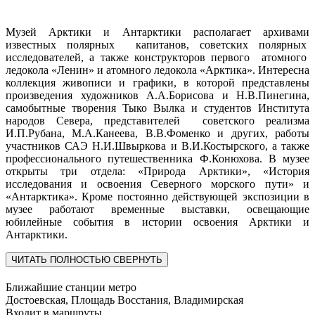
Музей Арктики и Антарктики располагает архивами
известных полярных капитанов, советских полярных
исследователей, а также конструкторов первого атомного
ледокола «Ленин» и атомного ледокола «Арктика». Интересна
коллекция живописи и графики, в которой представлены
произведения художников А.А.Борисова и Н.В.Пинегина,
самобытные творения Тыко Вылка и студентов Института
народов Севера, представителей советского реализма
И.П.Рубана, М.А.Канеева, В.В.Фоменко и других, работы
участников САЭ Н.И.Швыркова и В.И.Костырского, а также
профессионального путешественника Ф.Конюхова. В музее
открыты три отдела: «Природа Арктики», «История
исследования и освоения Северного морского пути» и
«Антарктика». Кроме постоянно действующей экспозиции в
музее работают временные выставки, освещающие
юбилейные события в истории освоения Арктики и
Антарктики.
ЧИТАТЬ ПОЛНОСТЬЮ
СВЕРНУТЬ
Ближайшие станции метро
Достоевская, Площадь Восстания, Владимирская
Входит в маршруты