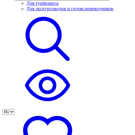
Для турбизнеса
Для экскурсоводов и гидов-переводчиков