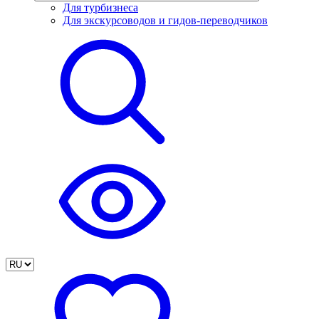
Для турбизнеса
Для экскурсоводов и гидов-переводчиков