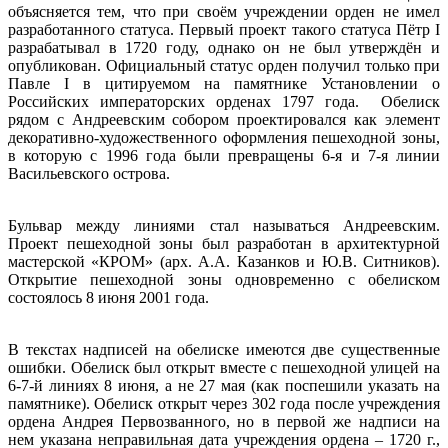
объясняется тем, что при своём учреждении орден не имел
разработанного статуса. Первый проект такого статуса Пётр I
разрабатывал в 1720 году, однако он не был утверждён и
опубликован. Официальный статус орден получил только при
Павле I в цитируемом на памятнике Установлении о
Российских императорских орденах 1797 года. Обелиск
рядом с Андреевским собором проектировался как элемент
декоративно-художественного оформления пешеходной зоны,
в которую с 1996 года были превращены 6-я и 7-я линии
Васильевского острова.
Бульвар между линиями стал называться Андреевским.
Проект пешеходной зоны был разработан в архитектурной
мастерской «КРОМ» (арх. А.А. Казанков и Ю.В. Ситников).
Открытие пешеходной зоны одновременно с обелиском
состоялось 8 июня 2001 года.
В текстах надписей на обелиске имеются две существенные
ошибки. Обелиск был открыт вместе с пешеходной улицей на
6-7-й линиях 8 июня, а не 27 мая (как поспешили указать на
памятнике). Обелиск открыт через 302 года после учреждения
ордена Андрея Первозванного, но в первой же надписи на
нем указана неправильная дата учреждения ордена – 1720 г.,