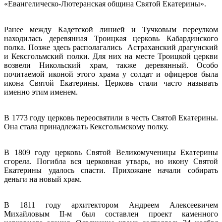
«Евангелическо-Лютеранская община Святой Екатерины».
Ранее между Кадетской линией и Тучковым переулком
находилась деревянная Троицкая церковь Кабардинского
полка. Позже здесь располагались Астраханский драгунский
и Кексгольмский полки. Для них на месте Троицкой церкви
возвели Никольский храм, также деревянный. Особо
почитаемой иконой этого храма у солдат и офицеров была
икона Святой Екатерины. Церковь стали часто называть
именно этим именем.
В 1773 году церковь переосвятили в честь Святой Екатерины.
Она стала принадлежать Кексгольмскому полку.
В 1809 году церковь Святой Великомученицы Екатерины
сгорела. Погибла вся церковная утварь, но икону Святой
Екатерины удалось спасти. Прихожане начали собирать
деньги на новый храм.
В 1811 году архитектором Андреем Алексеевичем
Михайловым II-м был составлен проект каменного