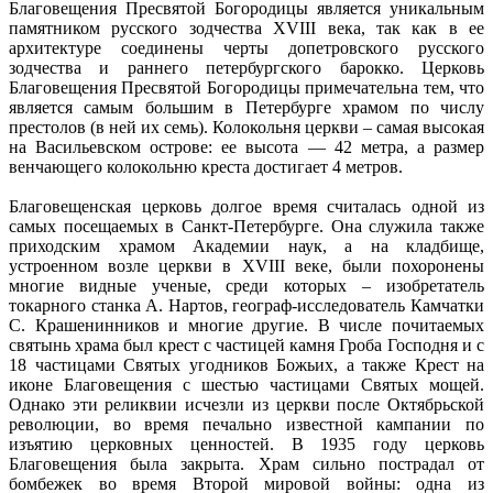
Благовещения Пресвятой Богородицы является уникальным
памятником русского зодчества XVIII века, так как в ее
архитектуре соединены черты допетровского русского
зодчества и раннего петербургского барокко. Церковь
Благовещения Пресвятой Богородицы примечательна тем, что
является самым большим в Петербурге храмом по числу
престолов (в ней их семь). Колокольня церкви – самая высокая
на Васильевском острове: ее высота — 42 метра, а размер
венчающего колокольню креста достигает 4 метров.
Благовещенская церковь долгое время считалась одной из
самых посещаемых в Санкт-Петербурге. Она служила также
приходским храмом Академии наук, а на кладбище,
устроенном возле церкви в XVIII веке, были похоронены
многие видные ученые, среди которых – изобретатель
токарного станка А. Нартов, географ-исследователь Камчатки
С. Крашенинников и многие другие. В числе почитаемых
святынь храма был крест с частицей камня Гроба Господня и с
18 частицами Святых угодников Божьих, а также Крест на
иконе Благовещения с шестью частицами Святых мощей.
Однако эти реликвии исчезли из церкви после Октябрьской
революции, во время печально известной кампании по
изъятию церковных ценностей. В 1935 году церковь
Благовещения была закрыта. Храм сильно пострадал от
бомбежек во время Второй мировой войны: одна из