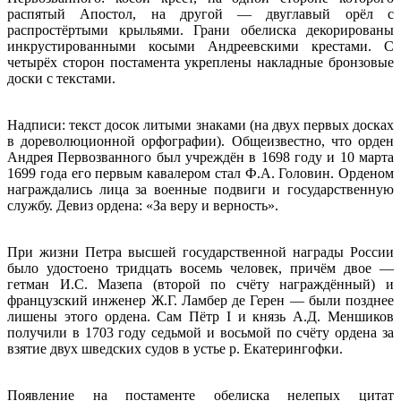
распятый Апостол, на другой — двуглавый орёл с
распростёртыми крыльями. Грани обелиска декорированы
инкрустированными косыми Андреевскими крестами. С
четырёх сторон постамента укреплены накладные бронзовые
доски с текстами.
Надписи: текст досок литыми знаками (на двух первых досках
в дореволюционной орфографии). Общеизвестно, что орден
Андрея Первозванного был учреждён в 1698 году и 10 марта
1699 года его первым кавалером стал Ф.А. Головин. Орденом
награждались лица за военные подвиги и государственную
службу. Девиз ордена: «За веру и верность».
При жизни Петра высшей государственной награды России
было удостоено тридцать восемь человек, причём двое —
гетман И.С. Мазепа (второй по счёту награждённый) и
французский инженер Ж.Г. Ламбер де Герен — были позднее
лишены этого ордена. Сам Пётр I и князь А.Д. Меншиков
получили в 1703 году седьмой и восьмой по счёту ордена за
взятие двух шведских судов в устье р. Екатерингофки.
Появление на постаменте обелиска нелепых цитат