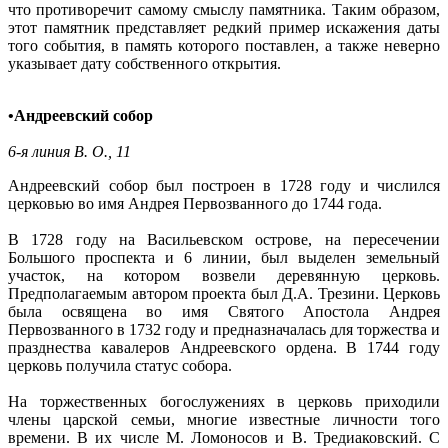
что противоречит самому смыслу памятника. Таким образом,
этот памятник представляет редкий пример искажения даты
того события, в память которого поставлен, а также неверно
указывает дату собственного открытия.
•
Андреевский собор
6-я линия В. О., 11
Андреевский собор был построен в 1728 году и числился
церковью во имя Андрея Первозванного до 1744 года.
В 1728 году на Васильевском острове, на пересечении
Большого проспекта и 6 линии, был выделен земельный
участок, на котором возвели деревянную церковь.
Предполагаемым автором проекта был Д.А. Трезини. Церковь
была освящена во имя Святого Апостола Андрея
Первозванного в 1732 году и предназначалась для торжества и
празднества кавалеров Андреевского ордена. В 1744 году
церковь получила статус собора.
На торжественных богослужениях в церковь приходили
члены царской семьи, многие известные личности того
времени. В их числе М. Ломоносов и В. Тредиаковский. С