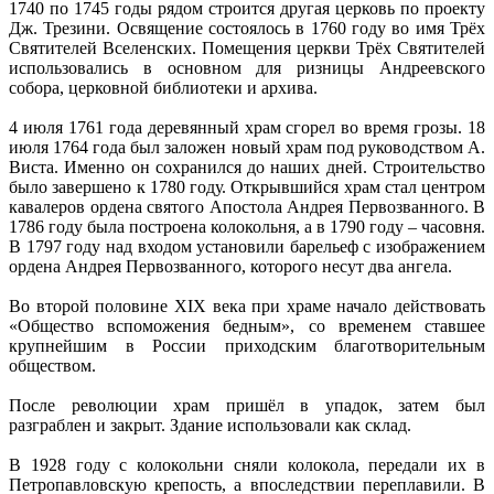
1740 по 1745 годы рядом строится другая церковь по проекту
Дж. Трезини. Освящение состоялось в 1760 году во имя Трёх
Святителей Вселенских. Помещения церкви Трёх Святителей
использовались в основном для ризницы Андреевского
собора, церковной библиотеки и архива.
4 июля 1761 года деревянный храм сгорел во время грозы. 18
июля 1764 года был заложен новый храм под руководством А.
Виста. Именно он сохранился до наших дней. Строительство
было завершено к 1780 году. Открывшийся храм стал центром
кавалеров ордена святого Апостола Андрея Первозванного. В
1786 году была построена колокольня, а в 1790 году – часовня.
В 1797 году над входом установили барельеф с изображением
ордена Андрея Первозванного, которого несут два ангела.
Во второй половине XIX века при храме начало действовать
«Общество вспоможения бедным», со временем ставшее
крупнейшим в России приходским благотворительным
обществом.
После революции храм пришёл в упадок, затем был
разграблен и закрыт. Здание использовали как склад.
В 1928 году с колокольни сняли колокола, передали их в
Петропавловскую крепость, а впоследствии переплавили. В