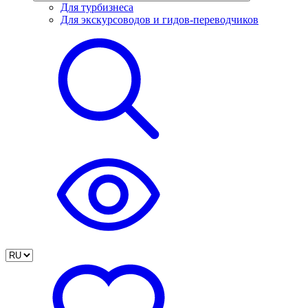
Для турбизнеса
Для экскурсоводов и гидов-переводчиков