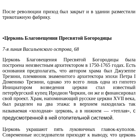
После революции приход был закрыт и в здании разместили
трикотажную фабрику.
•Церковь Благовещения Пресвятой Богородицы
7-я линия Васильевского острова, 68
Церковь Благовещения Пресвятой Богородицы была
построена неизвестным архитектором в 1750-1765 годах. Есть
основания предполагать, что автором храма был Джузеппе
Трезини, племянник знаменитого архитектора эпохи Петра I
Доменико Трезини, однако это всего лишь одна из гипотез
Инициатором возведения церкви стал известный
петербургский купец Иродион Чиркин, он же и финансировал
свой проект. Храм, напоминающий русские церкви XVII века,
был разделен на два этажа: в верхнем находилась так
, с
называемая «холодная» церковь, а в нижнем — «теплая»
предусмотренной в ней отопительной системой.
Церковь украшают пять луковичных главок-куполов.
Современные исследователи приходят к выводу, что церковь