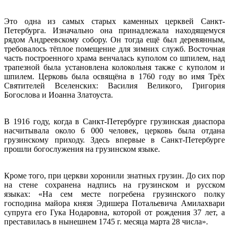
Это одна из самых старых каменных церквей Санкт-
Петербурга. Изначально она принадлежала находящемуся
рядом Андреевскому собору. Он тогда ещё был деревянным,
требовалось тёплое помещение для зимних служб. Восточная
часть построенного храма венчалась куполом со шпилем, над
трапезной была установлена колокольня также с куполом и
шпилем. Церковь была освящёна в 1760 году во имя Трёх
Святителей Вселенских: Василия Великого, Григория
Богослова и Иоанна Златоуста.
В 1916 году, когда в Санкт-Петербурге грузинская диаспора
насчитывала около 6 000 человек, церковь была отдана
грузинскому приходу. Здесь впервые в Санкт-Петербурге
прошли богослужения на грузинском языке.
Кроме того, при церкви хоронили знатных грузин. До сих пор
на стене сохранена надпись на грузинском и русском
языках: «На сем месте погребена грузинского полку
господина майора князя Эдишера Потальевича Амилахвари
супруга его Гука Нодаровна, которой от рождения 37 лет, а
преставилась в нынешнем 1745 г. месяца марта 28 числа».