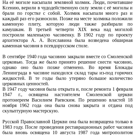
На её могиле насыпали земляной холмик. Люди, почитавшие
Ксению, верили в чудодейственную силу земли с её могилы и
брали по горстке с собой. Холмик насыпали много раз и
каждый раз его разносили. Позже на месте холмика положили
каменную плиту, которую люди также разбирали по
камушкам. В третьей четверти XIX века над могилой
построили маленькую часовенку. В 1902 году по проекту
архитектора А. А. Всеславина была возведена обширная
каменная часовня в псевдорусском стиле.
В сентябре 1940 года часовню закрыли вместе со Смоленской
церковью. Тогда же было принято решение снести часовню,
однако оно было позже отменено. Во время Блокады
Ленинграда в часовне находился склад тары из-под горючих
жидкостей. В те годы было утеряно большое количество
церковных ценностей.
В 1947 году часовня была открыта и, после ремонта 1 февраля
1947 г., освящена настоятелем Смоленской церкви
протоиереем Василием Раевским. По решению властей 18
ноября 1962 года она была снова закрыта и отдана под
скульптурную мастерскую.
Русской Православной Церкви она была возвращена только в
1983 году. После проведения реставрационных работ часовня
была вновь освящена 10 августа 1987 года митрополитом