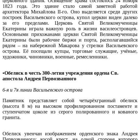
церковного здания. Освящение храма состоялось 24 ноября
1823 года. Это здание стало самой заметной работой
архитектора Михайлова II-го. Оно выделяется среди других
построек Васильевского острова, купол церкви виден далеко
за его пределами. Церковь Святой Великомученицы
Екатерины играла важную роль в жизни василеостровцев.
Основными прихожанами церкви Святой Великомученицы
Екатерины были рабочие биржи и порта, располагавшийся
рядом – на набережной Макарова у стрелки Васильевского
острова. Её посещали купцы, торговые служащие, учёные,
художники, чиновники, военные, ремесленники.
•
Обелиск в честь 300-летия учреждения ордена Св.
апостола Андрея Первозванного
6-я и 7я линии Васильевского острова
Памятник представляет собой четырёхгранный обелиск
(высота 8 м) на высоком профилированном постаменте и
ступенчатом цоколе из серого полированного и кованого
гранита.
Обелиск увенчан изображением орденского знака Андрея
Первозванного: косой крест, на одной стороне которого