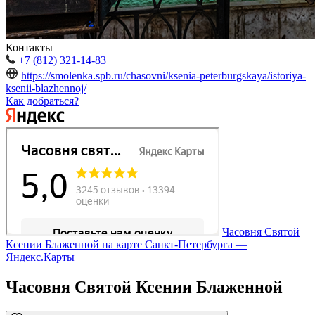
Контакты
+7 (812) 321-14-83
https://smolenka.spb.ru/chasovni/ksenia-peterburgskaya/istoriya-
ksenii-blazhennoj/
Как добраться?
Часовня Святой
Ксении Блаженной на карте Санкт‑Петербурга —
Яндекс.Карты
Часовня Святой Ксении Блаженной