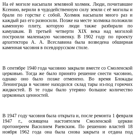
На её могиле насыпали земляной холмик. Люди, почитавшие
Ксению, верили в чудодейственную силу земли с её могилы и
брали по горстке с собой. Холмик насыпали много раз и
каждый раз его разносили. Позже на месте холмика положили
каменную плиту, которую люди также разбирали по
камушкам. В третьей четверти XIX века над могилой
построили маленькую часовенку. В 1902 году по проекту
архитектора А. А. Всеславина была возведена обширная
каменная часовня в псевдорусском стиле.
В сентябре 1940 года часовню закрыли вместе со Смоленской
церковью. Тогда же было принято решение снести часовню,
однако оно было позже отменено. Во время Блокады
Ленинграда в часовне находился склад тары из-под горючих
жидкостей. В те годы было утеряно большое количество
церковных ценностей.
В 1947 году часовня была открыта и, после ремонта 1 февраля
1947 г., освящена настоятелем Смоленской церкви
протоиереем Василием Раевским. По решению властей 18
ноября 1962 года она была снова закрыта и отдана под