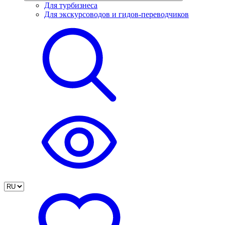
Для турбизнеса
Для экскурсоводов и гидов-переводчиков