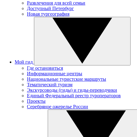
Развлечения для всей семьи
Доступный Петербург
Новая тургеография
Мой гид
Где остановиться
Информационные центры
Национальные туристские маршруты
Тематический туризм
Экскурсоводы (гиды) и гиды-переводчики
Единый Федеральный реестр туроператоров
Проекты
Серебряное ожерелье России