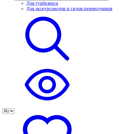
Для турбизнеса
Для экскурсоводов и гидов-переводчиков