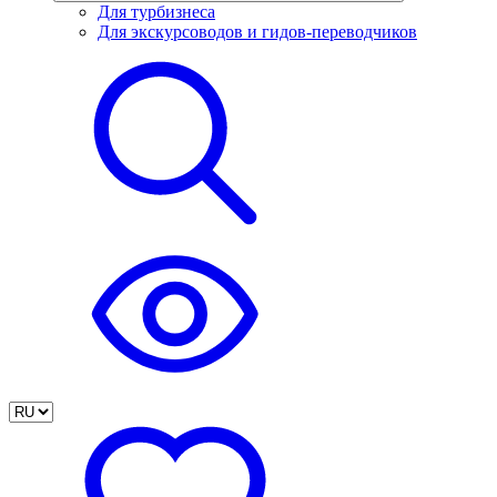
Для турбизнеса
Для экскурсоводов и гидов-переводчиков