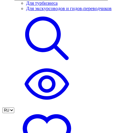
Для турбизнеса
Для экскурсоводов и гидов-переводчиков