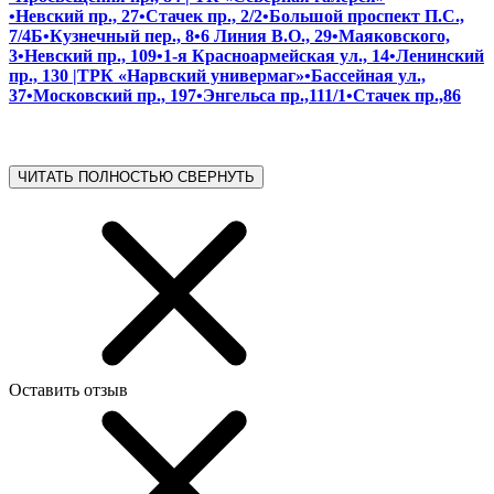
•Невский пр., 27
•Стачек пр., 2/2
•Большой проспект П.С.,
7/4Б
•Кузнечный пер., 8
•6 Линия В.О., 29
•Маяковского,
3
•Невский пр., 109
•1-я Красноармейская ул., 14
•Ленинский
пр., 130 |ТРК «Нарвский универмаг»
•Бассейная ул.,
37
•Московский пр., 197
•Энгельса пр.,111/1
•Стачек пр.,86
ЧИТАТЬ ПОЛНОСТЬЮ
СВЕРНУТЬ
Оставить отзыв