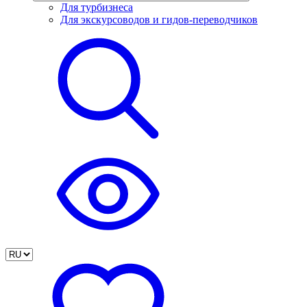
Для турбизнеса
Для экскурсоводов и гидов-переводчиков