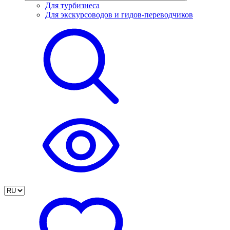
Для турбизнеса
Для экскурсоводов и гидов-переводчиков