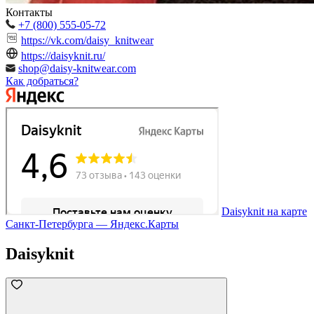
Контакты
+7 (800) 555-05-72
https://vk.com/daisy_knitwear
https://daisyknit.ru/
shop@daisy-knitwear.com
Как добраться?
Daisyknit на карте
Санкт‑Петербурга — Яндекс.Карты
Daisyknit