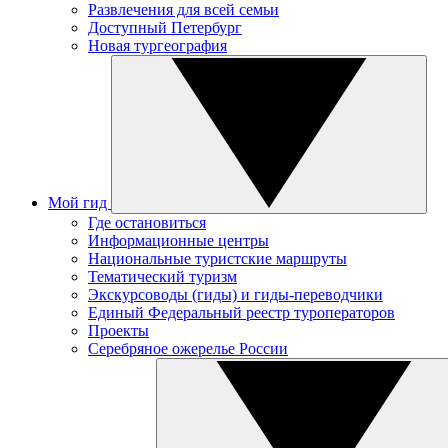
Развлечения для всей семьи
Доступный Петербург
Новая тургеография
Мой гид
Где остановиться
Информационные центры
Национальные туристские маршруты
Тематический туризм
Экскурсоводы (гиды) и гиды-переводчики
Единый Федеральный реестр туроператоров
Проекты
Серебряное ожерелье России