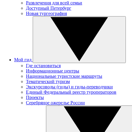
Развлечения для всей семьи
Доступный Петербург
Новая тургеография
Мой гид
Где остановиться
Информационные центры
Национальные туристские маршруты
Тематический туризм
Экскурсоводы (гиды) и гиды-переводчики
Единый Федеральный реестр туроператоров
Проекты
Серебряное ожерелье России