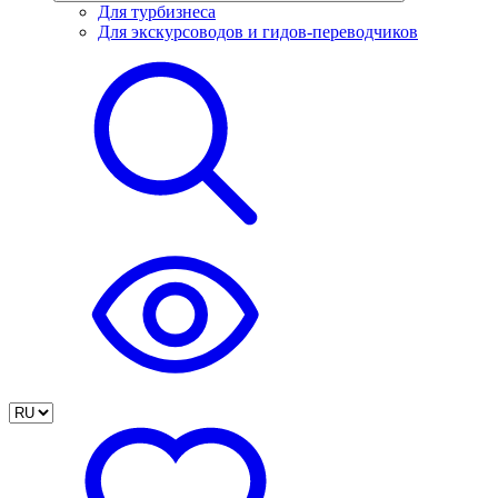
Для турбизнеса
Для экскурсоводов и гидов-переводчиков