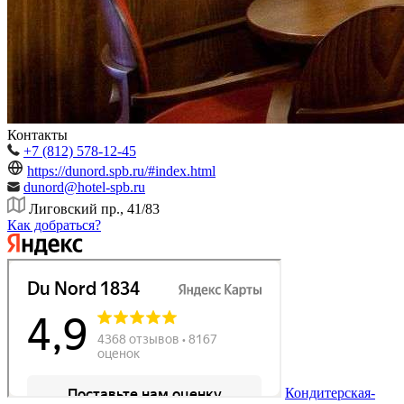
Контакты
+7 (812) 578-12-45
https://dunord.spb.ru/#index.html
dunord@hotel-spb.ru
Лиговский пр., 41/83
Как добраться?
Кондитерская-