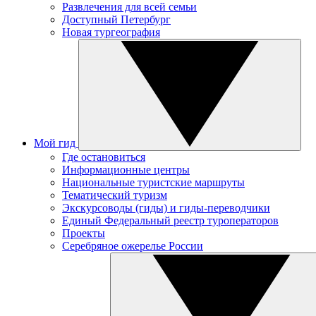
Развлечения для всей семьи
Доступный Петербург
Новая тургеография
Мой гид
Где остановиться
Информационные центры
Национальные туристские маршруты
Тематический туризм
Экскурсоводы (гиды) и гиды-переводчики
Единый Федеральный реестр туроператоров
Проекты
Серебряное ожерелье России