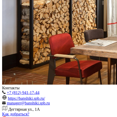
Контакты
+7 (812) 941-17-44
https://banshiki.spb.ru/
manager@banshiki.spb.ru
Дегтярная ул., 1А
Как добраться?