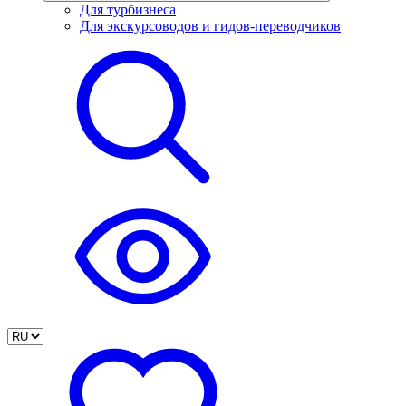
Для турбизнеса
Для экскурсоводов и гидов-переводчиков