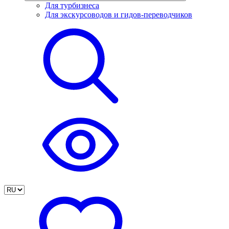
Для турбизнеса
Для экскурсоводов и гидов-переводчиков