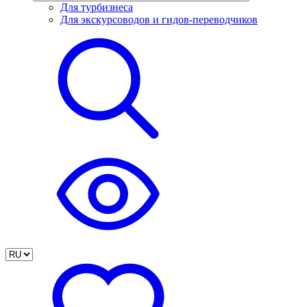
Для турбизнеса
Для экскурсоводов и гидов-переводчиков