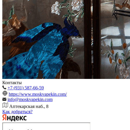
Контакты
+7 (931) 587-66-59
https://www.moskvapekin.com/
info@moskvapekin.com
Аптекарская наб., 8
Как добраться?