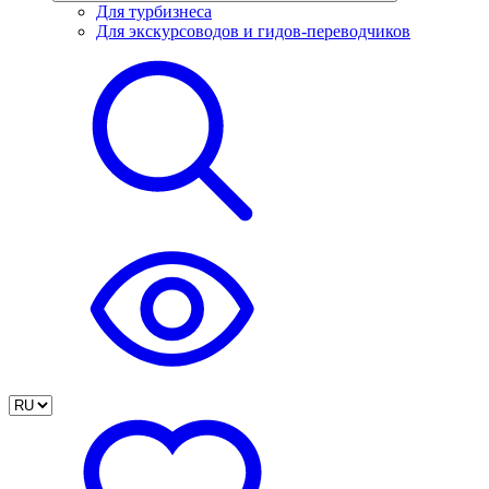
Для турбизнеса
Для экскурсоводов и гидов-переводчиков