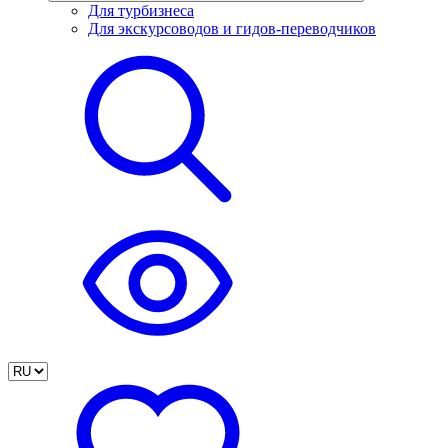
Для турбизнеса
Для экскурсоводов и гидов-переводчиков