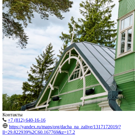
Контакты
+7 (812) 640-16-16
https://yandex.ru/maps/org/dacha_na_zalive/1317172019/?
ll=29.822939%2C60.167769&z=17.2