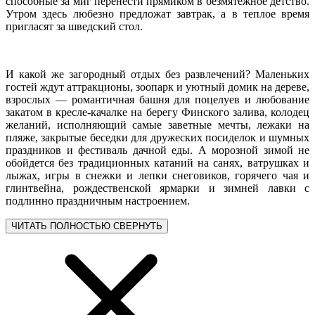
способные за миг перенести прямиком в безмятежное детство.
Утром здесь любезно предложат завтрак, а в теплое время
пригласят за шведский стол.
И какой же загородный отдых без развлечений? Маленьких
гостей ждут аттракционы, зоопарк и уютный домик на дереве,
взрослых ― романтичная башня для поцелуев и любование
закатом в кресле-качалке на берегу Финского залива, колодец
желаний, исполняющий самые заветные мечты, лежаки на
пляже, закрытые беседки для дружеских посиделок и шумных
праздников и фестиваль дачной еды. А морозной зимой не
обойдется без традиционных катаний на санях, ватрушках и
лыжах, игры в снежки и лепки снеговиков, горячего чая и
глинтвейна, рождественской ярмарки и зимней лавки с
подлинно праздничным настроением.
ЧИТАТЬ ПОЛНОСТЬЮ
СВЕРНУТЬ