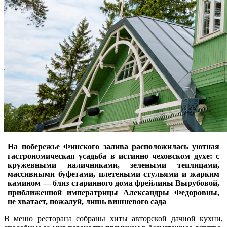
На побережье Финского залива расположилась уютная
гастрономическая усадьба в истинно чеховском духе: с
кружевными наличниками, зелеными теплицами,
массивными буфетами, плетеными стульями и жарким
камином ― близ старинного дома фрейлины Вырубовой,
приближенной императрицы Александры Федоровны,
не хватает, пожалуй, лишь вишневого сада
В меню ресторана собраны хиты авторской дачной кухни,