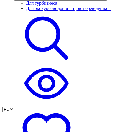
Для турбизнеса
Для экскурсоводов и гидов-переводчиков