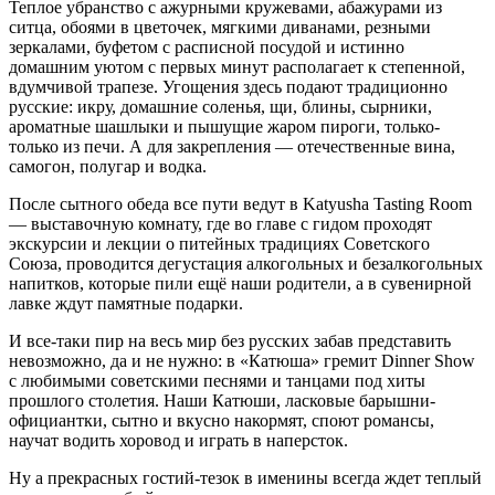
Теплое убранство с ажурными кружевами, абажурами из
ситца, обоями в цветочек, мягкими диванами, резными
зеркалами, буфетом с расписной посудой и истинно
домашним уютом с первых минут располагает к степенной,
вдумчивой трапезе. Угощения здесь подают традиционно
русские: икру, домашние соленья, щи, блины, сырники,
ароматные шашлыки и пышущие жаром пироги, только-
только из печи. А для закрепления ― отечественные вина,
самогон, полугар и водка.
После сытного обеда все пути ведут в Katyusha Tasting Room
― выставочную комнату, где во главе с гидом проходят
экскурсии и лекции о питейных традициях Советского
Союза, проводится дегустация алкогольных и безалкогольных
напитков, которые пили ещё наши родители, а в сувенирной
лавке ждут памятные подарки.
И все-таки пир на весь мир без русских забав представить
невозможно, да и не нужно: в «Катюша» гремит Dinner Show
с любимыми советскими песнями и танцами под хиты
прошлого столетия. Наши Катюши, ласковые барышни-
официантки, сытно и вкусно накормят, споют романсы,
научат водить хоровод и играть в наперсток.
Ну а прекрасных гостий-тезок в именины всегда ждет теплый