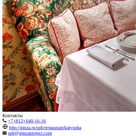
Контакты
+7 (812) 640-16-16
http://ginza.ru/spb/restaurant/katyusha
spb@ginzaproject.com