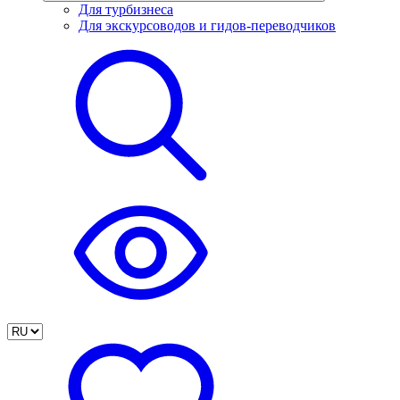
Для турбизнеса
Для экскурсоводов и гидов-переводчиков