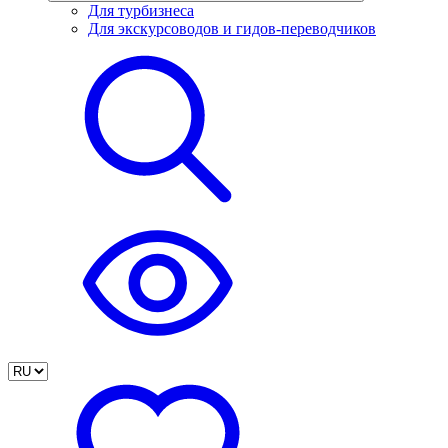
Для турбизнеса
Для экскурсоводов и гидов-переводчиков