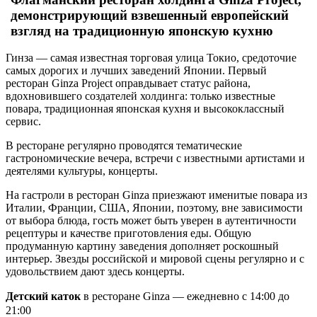
демонстрирующий взвешенный европейский
взгляд на традиционную японскую кухню
Гинза — самая известная торговая улица Токио, средоточие
самых дорогих и лучших заведений Японии. Первый
ресторан Ginza Project оправдывает статус района,
вдохновившего создателей холдинга: только известные
повара, традиционная японская кухня и высококлассный
сервис.
В ресторане регулярно проводятся тематические
гастрономические вечера, встречи с известными артистами и
деятелями культуры, концерты.
На гастроли в ресторан Ginza приезжают именитые повара из
Италии, Франции, США, Японии, поэтому, вне зависимости
от выбора блюда, гость может быть уверен в аутентичности
рецептуры и качестве приготовления еды. Общую
продуманную картину заведения дополняет роскошный
интерьер. Звезды российской и мировой сцены регулярно и с
удовольствием дают здесь концерты.
Детский каток
в ресторане Ginza — е
жедневно с 14:00 до
21:00