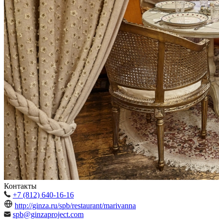
Контакты
+7 (812) 640-16-16
http://ginza.ru/spb/restaurant/marivanna
spb@ginzaproject.com