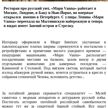
Ресторан про русский уют, «Мари Vanna» работает в
Москве, Лондоне, в Баку и Нью-Йорке, но впервые
открылся именно в Петербурге. С улицы Ленина «Мари
Vanna» переехала на Мытнинскую набережную и теперь
в видах имеет Заячий остров и Стрелку.
Интерьер оформляли в Megre Interiors: укутанные в
павлопосадские платки ширмы соревнуются в ностальгии с
ретробуфетами и приметами милого ушедшего времени ―
пишущими машинками. «Мари Vanna» располагает
посадочными местами на балконе, залом внизу и двумя
отдельными комнатами для камерных посиделок ―
Каминной и Столовой. Под мягким светом, который льется
из-под абажуров ручной вязки, хочется устроиться в кресло у
собрания сочинений Чехова, вспомнить детство...
За потайной дверью скрывается специалитет ― Музей
самогона с медным аппаратом и антуражем русской избы.
Постигать историю питейной российской самобытности
можно тут же за секретной барной стойкой. Все ищут