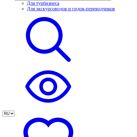
Для турбизнеса
Для экскурсоводов и гидов-переводчиков