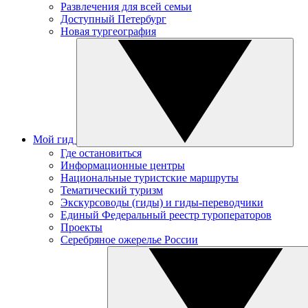
Развлечения для всей семьи
Доступный Петербург
Новая тургеография
Мой гид
Где остановиться
Информационные центры
Национальные туристские маршруты
Тематический туризм
Экскурсоводы (гиды) и гиды-переводчики
Единый Федеральный реестр туроператоров
Проекты
Серебряное ожерелье России