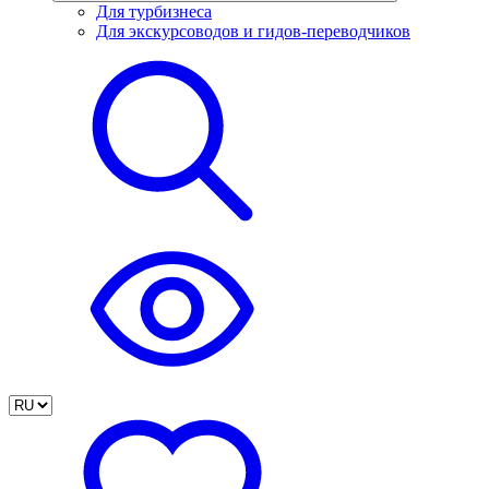
Для турбизнеса
Для экскурсоводов и гидов-переводчиков