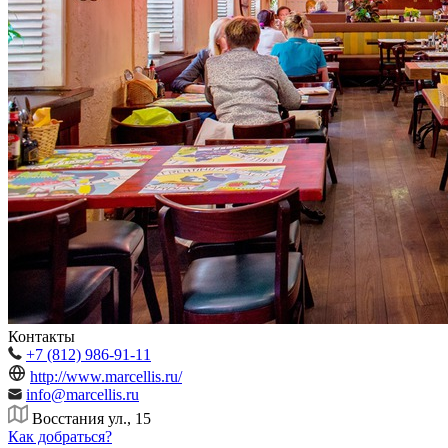
Контакты
+7 (812) 986-91-11
http://www.marcellis.ru/
info@marcellis.ru
Восстания ул., 15
Как добраться?