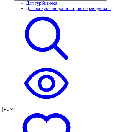
Для турбизнеса
Для экскурсоводов и гидов-переводчиков