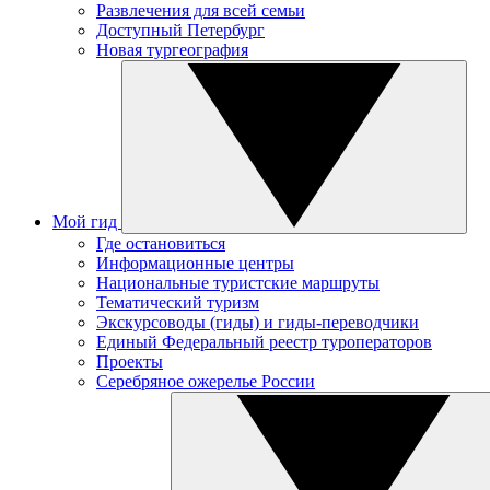
Развлечения для всей семьи
Доступный Петербург
Новая тургеография
Мой гид
Где остановиться
Информационные центры
Национальные туристские маршруты
Тематический туризм
Экскурсоводы (гиды) и гиды-переводчики
Единый Федеральный реестр туроператоров
Проекты
Серебряное ожерелье России