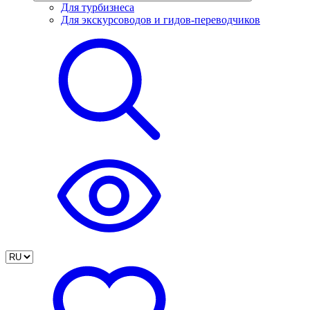
Для турбизнеса
Для экскурсоводов и гидов-переводчиков