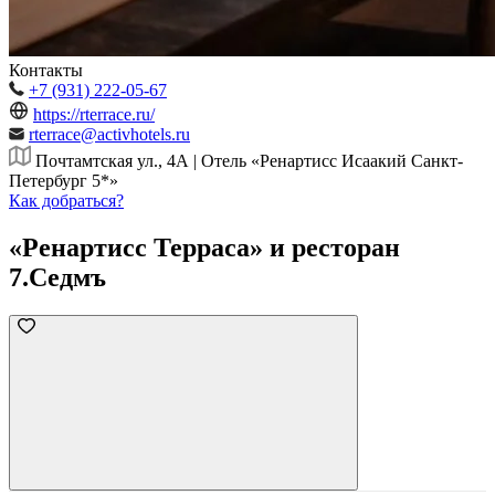
Контакты
+7 (931) 222-05-67
https://rterrace.ru/
rterrace@activhotels.ru
Почтамтская ул., 4А | Отель «Ренартисс Исаакий Санкт-
Петербург 5*»
Как добраться?
«Ренартисс Терраса» и ресторан
7.Седмъ