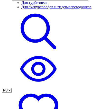
Для турбизнеса
Для экскурсоводов и гидов-переводчиков