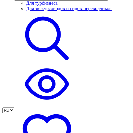
Для турбизнеса
Для экскурсоводов и гидов-переводчиков