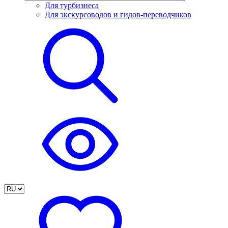
Для турбизнеса
Для экскурсоводов и гидов-переводчиков