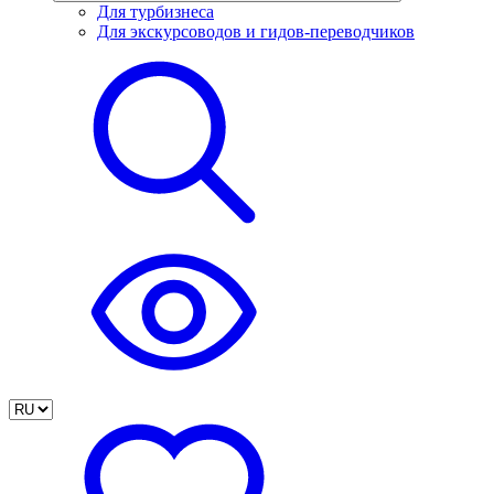
Для турбизнеса
Для экскурсоводов и гидов-переводчиков