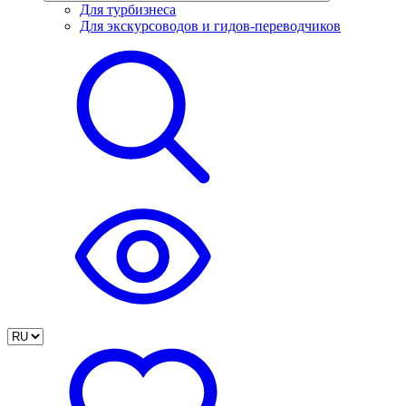
Для турбизнеса
Для экскурсоводов и гидов-переводчиков